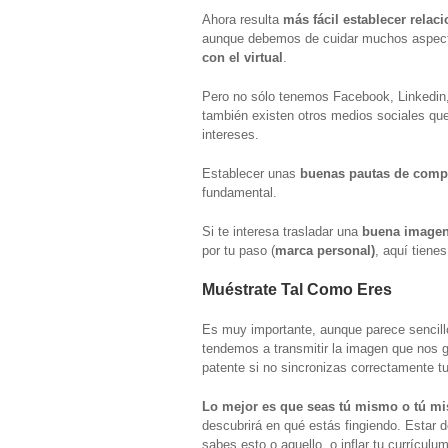
Ahora resulta
más fácil establecer relac
aunque debemos de cuidar muchos aspec
con el virtual
.
Pero no sólo tenemos Facebook, Linkedin, 
también existen otros medios sociales qu
intereses.
Establecer unas
buenas pautas de comp
fundamental.
Si te interesa trasladar una
buena imagen 
por tu paso (
marca personal)
, aquí tiene
Muéstrate Tal Como Eres
Es muy importante, aunque parece sencill
tendemos a transmitir la imagen que nos 
patente si no sincronizas correctamente tu
Lo mejor es que seas tú mismo o tú mis
descubrirá en qué estás fingiendo. Estar 
sabes esto o aquello, o inflar tu currícul