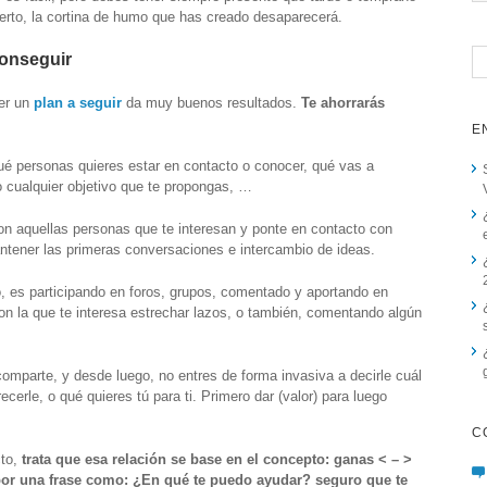
ierto, la cortina de humo que has creado desaparecerá.
Conseguir
cer un
plan a seguir
da muy buenos resultados.
Te ahorrarás
E
qué personas quieres estar en contacto o conocer, qué vas a
o cualquier objetivo que te propongas, …
con aquellas personas que te interesan y ponte en contacto con
antener las primeras conversaciones e intercambio de ideas.
o, es participando en foros, grupos, comentado y aportando en
con la que te interesa estrechar lazos, o también, comentando algún
mparte, y desde luego, no entres de forma invasiva a decirle cuál
cerle, o qué quieres tú para ti. Primero dar (valor) para luego
C
cto,
trata que esa relación se base en el concepto: ganas < – >
por una frase como:
¿En qué te puedo ayudar?
seguro que te