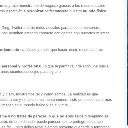
iones
y tejer nuestra red de negocio gracias a las redes sociales
tos y también
sincronizar
perfectamente nuestro
mundo físico
Xing, Twitter u otras redes sociales para conocer personas,
e nos permiten estar en contacto con gentes con nuestros mismos
ortamiento
es básico y saber qué hacer, decir, o compartir es
personal y profesional
, lo que te permitirá ir dejando una huella
s unos cuantos consejos para lograrlo:
o y claro, mostrarnos tal y como somos. La realidad es que
gustaría ser y no la que realmente somos. Esto se puede hacer más
 imagen en el mundo físico y en el virtual.
ma y no trates de parecer lo que no eres
; tarde o temprano se
detrás de un ordenador puede parecer que te protege, decir que
um es fácil, pero debes tener siempre presente que tarde o temprano