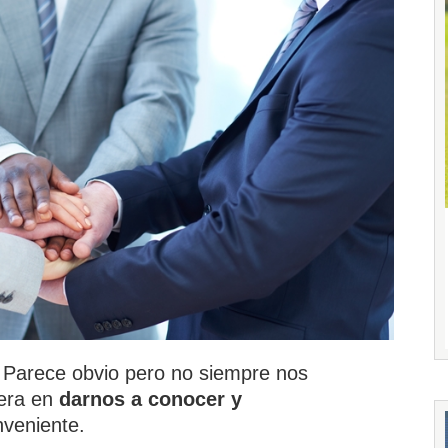
Parece obvio pero no siempre nos
era en
darnos a conocer y
veniente.