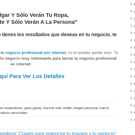
lgar Y Sólo Verán Tu Ropa,
te Y Sólo Verán A La Persona”
o tienes los resultados que deseas en tu negocio, te
 tu
negocio profesional por internet
,
no te puedes perder esto. Te
lo negocio muy interesante para
lanzar tu negocio profesional
en internet
…
quí Para Ver Los Detalles
ses inspiradoras
,
gano ganas
,
hacerte más visible
,
imagen personal
,
marca
valores personales
working: Claves para potenciar tu imagen y tu negocio"