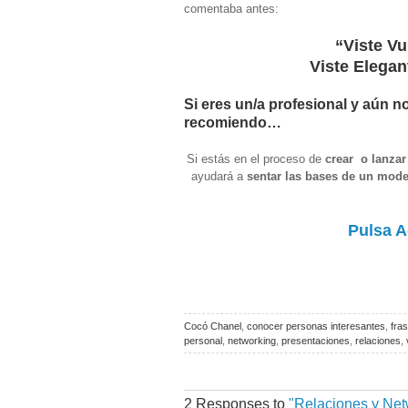
comentaba antes:
“Viste Vu
Viste Elegan
Si eres un/a profesional y aún n
recomiendo…
Si estás en el proceso de
crear o lanzar
ayudará a
sentar las bases de un mode
Pulsa A
Cocó Chanel
,
conocer personas interesantes
,
fra
personal
,
networking
,
presentaciones
,
relaciones
,
2 Responses to
"Relaciones y Net