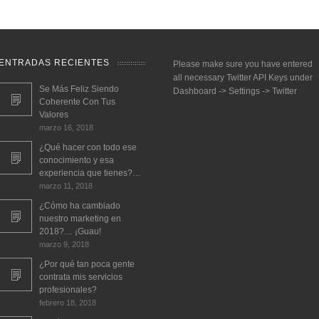
ENTRADAS RECIENTES
Please make sure you have entered
all necessary Twitter API Keys under
Se Más Feliz Siendo
Dashboard -> Settings -> Twitter
Coherente Con Tus
Valores
marzo 16, 2018
¿Qué hacer con todo ese
conocimiento y esa
experiencia que tienes?…
marzo 11, 2018
¿Cómo ha cambiado
nuestro marketing en
2018?… ¡Guau!
marzo 9, 2018
¿Por qué tan poca gente
contrata mis servicios
profesionales?
febrero 18, 2018