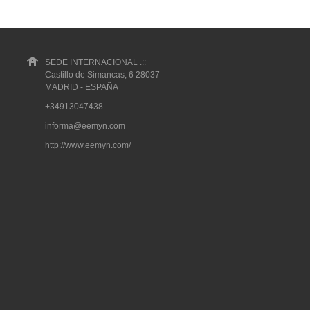
SEDE INTERNACIONAL .::
Castillo de Simancas, 6 28037
MADRID - ESPAÑA
+34913047438
informa@eemyn.com
http://www.eemyn.com/