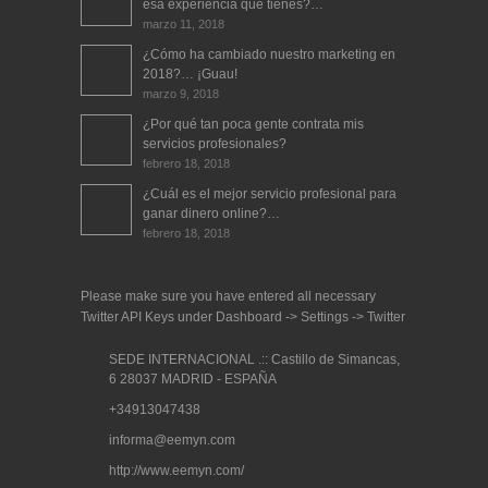
esa experiencia que tienes?…
marzo 11, 2018
¿Cómo ha cambiado nuestro marketing en
2018?… ¡Guau!
marzo 9, 2018
¿Por qué tan poca gente contrata mis
servicios profesionales?
febrero 18, 2018
¿Cuál es el mejor servicio profesional para
ganar dinero online?…
febrero 18, 2018
Please make sure you have entered all necessary
Twitter API Keys under Dashboard -> Settings -> Twitter
SEDE INTERNACIONAL .:: Castillo de Simancas,
6 28037 MADRID - ESPAÑA
+34913047438
informa@eemyn.com
http://www.eemyn.com/