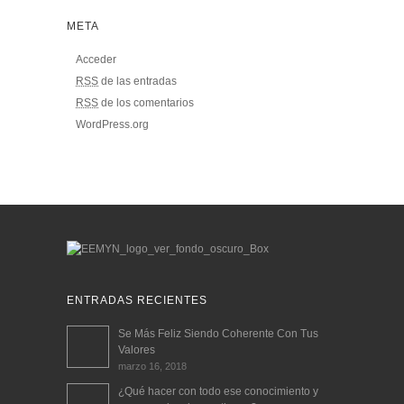
META
Acceder
RSS
de las entradas
RSS
de los comentarios
WordPress.org
ENTRADAS RECIENTES
Se Más Feliz Siendo Coherente Con Tus
Valores
marzo 16, 2018
¿Qué hacer con todo ese conocimiento y